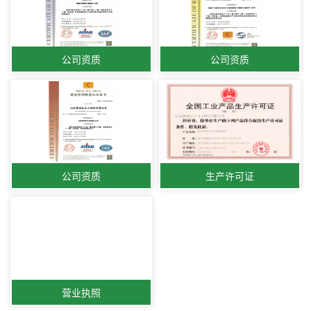
公司资质
公司资质
公司资质
生产许可证
营业执照